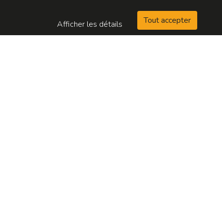
Tout accepter
Afficher les détails
TROUVEZ VOTRE ENCHÈRE
IMMOBILIÈRE
et mettez-les au tapis !
Quel type de bien recherchez-vous ?
À quel endroit ?