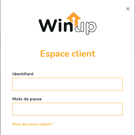
×
Vous aussi,
Espace client
misez sur
Identifiant
WINUP !
Mots de passe
C'EST PARTI
Mots de passe oublié ?
L’enchère immobilière en