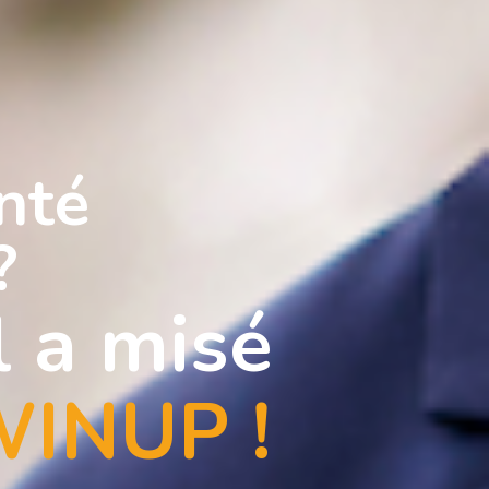
nté
?
l a misé
INUP !