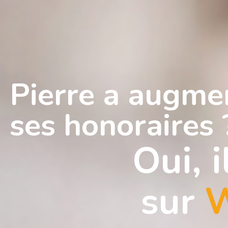
Pierre a augme
ses honoraires 
Oui, i
sur
W