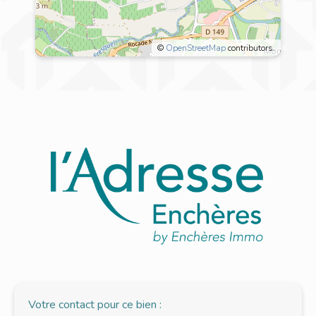
©
OpenStreetMap
contributors.
11620 Villemoustaussou
La position du marqueur est
approximative
il s'agit d'un quartier récent, un mixité de villa
avec ou sans piscine et également une
mixité entre locataires et propriétaires.
EXPLORER LE QUARTIER
Votre contact pour ce bien :