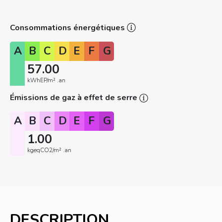
Consommations énergétiques
A
B
C
D
E
F
G
57.00
kWhEP/m² .an
Émissions de gaz à effet de serre
A
B
C
D
E
F
G
1.00
kgeqCO2/m² .an
DESCRIPTION