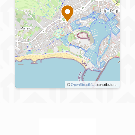
©
OpenStreetMap
contributors.
3 Avenue du Chevalier
d'Alfonse,
34300 Agde
EXPLORER LE QUARTIER