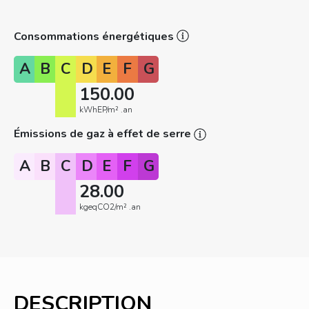
Consommations énergétiques
A
B
C
D
E
F
G
150.00
kWhEP/m² .an
Émissions de gaz à effet de serre
A
B
C
D
E
F
G
28.00
kgeqCO2/m² .an
DESCRIPTION