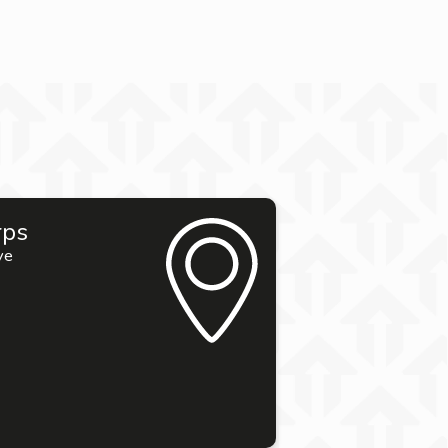
rps
ve