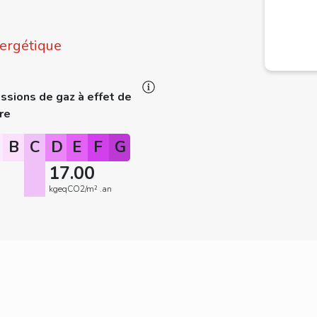
ergétique
ssions de gaz à effet de
re
B
C
D
E
F
G
17.00
kgeqCO2/m² .an