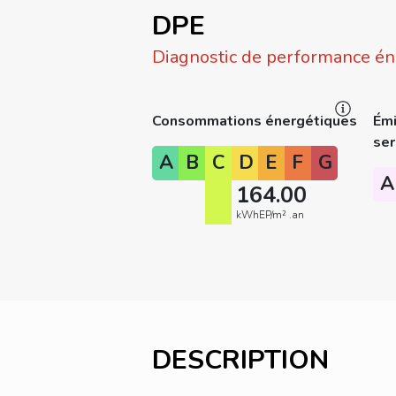
DPE
Diagnostic de performance én
Consommations énergétiques
Émi
ser
A
B
C
D
E
F
G
A
164.00
kWhEP/m² .an
DESCRIPTION