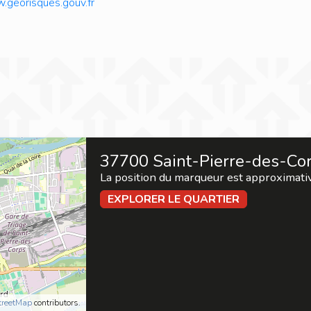
georisques.gouv.fr
37700 Saint-Pierre-des-Co
La position du marqueur est approximati
EXPLORER LE QUARTIER
treetMap
contributors.