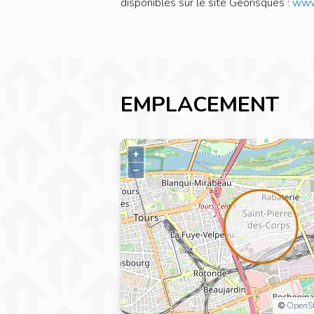
disponibles sur le site Géorisques :
www.
EMPLACEMENT
+
–
©
OpenS