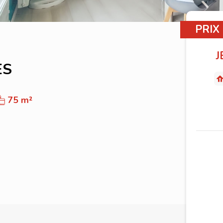
PRIX
J
ES
75 m²