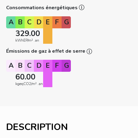
Consommations énergétiques
A
B
C
D
E
F
G
329.00
kWhEP/m² .an
Émissions de gaz à effet de serre
A
B
C
D
E
F
G
60.00
kgeqCO2/m² .an
DESCRIPTION