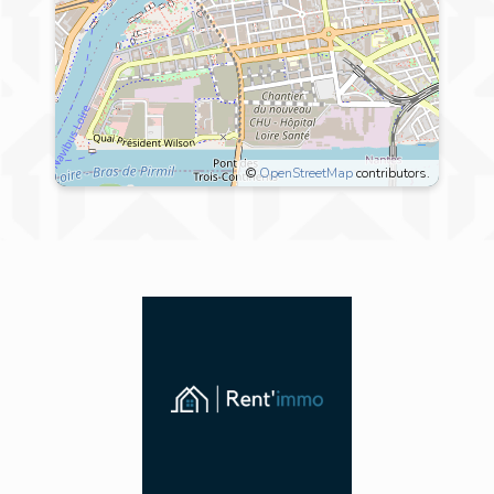
©
OpenStreetMap
contributors.
11 Rue Jean Jacques
Rousseau,
44000 Nantes
A proximité de toutes les commodités et
transports en communs, tout est accessible
à pieds (zone piétonne)
EXPLORER LE QUARTIER