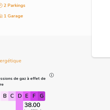
2 Parkings
1 Garage
ergétique
ssions de gaz à effet de
re
B
C
D
E
F
G
38.00