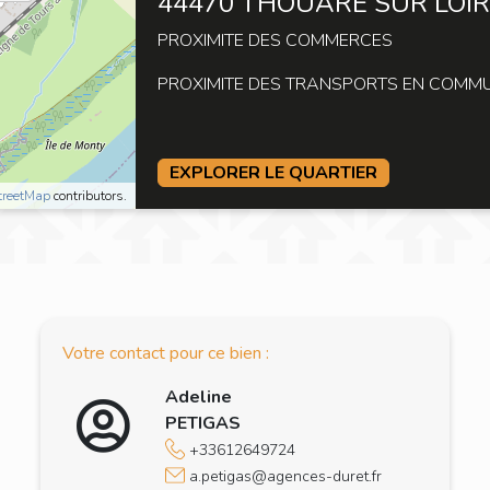
44470 THOUARE SUR LOI
PROXIMITE DES COMMERCES
PROXIMITE DES TRANSPORTS EN COMM
EXPLORER LE QUARTIER
treetMap
contributors.
Votre contact pour ce bien :
Adeline
PETIGAS
+33612649724
a.petigas@agences-duret.fr