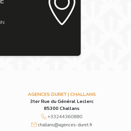
RE
UN
AGENCES DURET | CHALLANS
3ter Rue du Général Leclerc
85300 Challans
+33244360880
challans@agences-duret.fr