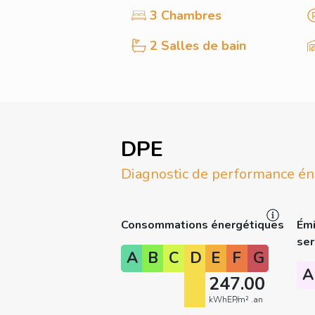
3 Chambres
2 Salles de bain
DPE
Diagnostic de performance én
Consommations énergétiques
Émi
ser
A
B
C
D
E
F
G
A
247.00
kWhEP/m² .an