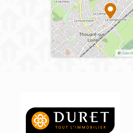
©
OpenS