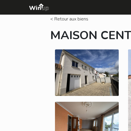
< Retour aux biens
MAISON CENT