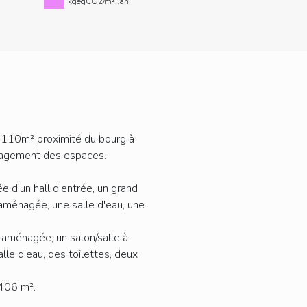
kgeqCO2/m² .an
110m² proximité du bourg à
énagement des espaces.
 d'un hall d'entrée, un grand
 aménagée, une salle d'eau, une
e aménagée, un salon/salle à
le d'eau, des toilettes, deux
 406 m².