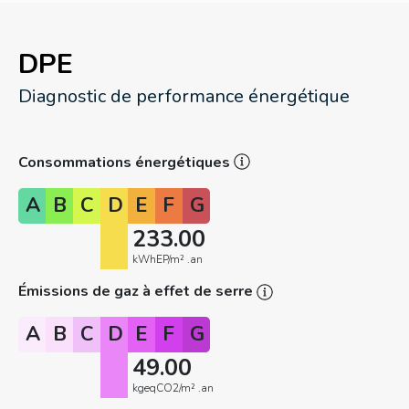
DPE
Diagnostic de performance énergétique
Consommations énergétiques
A
B
C
D
E
F
G
233.00
kWhEP/m² .an
Émissions de gaz à effet de serre
A
B
C
D
E
F
G
49.00
kgeqCO2/m² .an