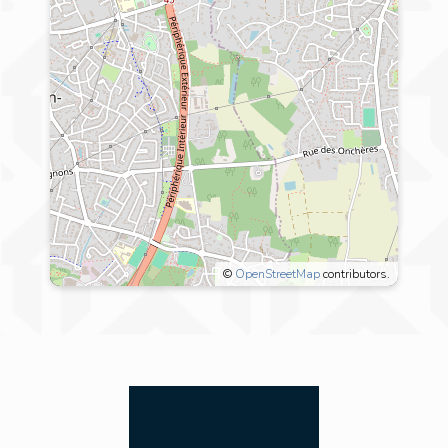
©
OpenStreetMap
contributors.
11 hameau des grézillières,
44115 Basse Goulaine
Le quartier des grézillières est un des
quartiers les plus résidentiel du sud loire.