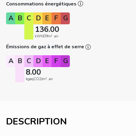
Consommations énergétiques
A
B
C
D
E
F
G
136.00
kWhEP/m² .an
Émissions de gaz à effet de serre
A
B
C
D
E
F
G
8.00
kgeqCO2/m² .an
DESCRIPTION