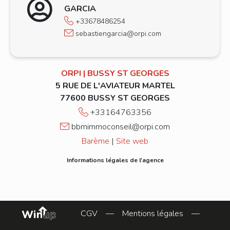
GARCIA
d'appartements
. La part de logements
+33678486254
sociaux est ici de
16 %
. La taxe d'habitation
sebastiengarcia@orpi.com
s'élève à
37 %
et la taxe foncière
à
61 %
(en moyenne pour le département :
taxe d'habitation à
24 %
, taxe foncière
à
16 %
ORPI | BUSSY ST GEORGES
). Quant à la taxe d’enlèvement des
ordures ménagères, elle est de
5 RUE DE L'AVIATEUR MARTEL
7 %
.
77600 BUSSY ST GEORGES
EXPLORER LE QUARTIER
+33164763356
bbmimmoconseil@orpi.com
Barème
|
Site web
Informations légales de l'agence
CGV
—
Mentions légales
—