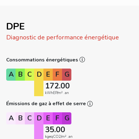
DPE
Diagnostic de performance énergétique
Consommations énergétiques
A
B
C
D
E
F
G
172.00
kWhEP/m² .an
Émissions de gaz à effet de serre
A
B
C
D
E
F
G
35.00
kgeqCO2/m² .an