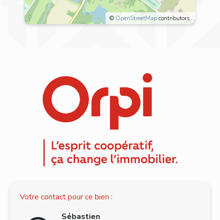
©
OpenStreetMap
contributors.
33 Boulevard Antoine
Giroust,
77600 Bussy-Saint-
Georges
Centre-ville est un quartier de la ville de
Bussy-Saint-Georges situé dans le
département de la Seine-et-Marne (77).
Les
907 habitants
de ce quartier (sur
les
25 615
de la commune) ont un âge
moyen de
33 ans
. La catégorie socio-
professionnelle la plus représentée dans le
quartier est celle des
cadres
. Côté
Votre contact pour ce bien :
immobilier, les habitations du quartier sont
Sébastien
réparties en
43 % de maisons
et
57 %